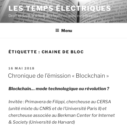
Aller
LES TEMPS ÉLECTRIQUES
au
Droit et justice à l'ère des technologies numériques
contenu
principal
Menu
ÉTIQUETTE :
CHAINE DE BLOC
PUBLIÉ
16 MAI 2018
LE
Chronique de l’émission « Blockchain »
Blockchain… mode technologique ou révolution ?
Invitée : Primavera de Filippi, chercheuse au CERSA
(unité mixte du CNRS et de l’Université Paris II) et
chercheuse associée au Berkman Center for Internet
& Society (Université de Harvard)