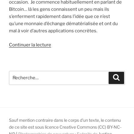
occasion. Je commence habituellement en parlant de
Bitcoin… là les gens connaissent un peu mais ils
s’enferment rapidement dans l’idée que ce n’est
qu’une monnaie d’échange dématérialisée et ont du
mal à voir d’autres applications concrètes.
de
Continuer la lecture
« Chronique
de
l’émission
« Blockchain » »
Recherche
Recher
pour
:
Sauf mention contraire dans le corps d'un texte, le contenu
de ce site est sous licence Creative Commons (CC) BY-NC-
ND
|
Photographies de couverture : Extraits de
Justice