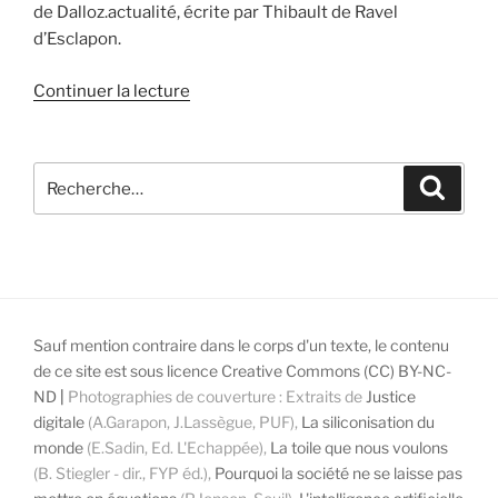
de Dalloz.actualité, écrite par Thibault de Ravel
d’Esclapon.
de
Continuer la lecture
« Recension
de
« L’intelligence
Recherche
Recher
artificielle
pour
en
:
procès »
dans
Dalloz.actualité »
Sauf mention contraire dans le corps d'un texte, le contenu
de ce site est sous licence Creative Commons (CC) BY-NC-
ND
|
Photographies de couverture : Extraits de
Justice
digitale
(A.Garapon, J.Lassègue, PUF),
La siliconisation du
monde
(E.Sadin, Ed. L'Echappée),
La toile que nous voulons
(B. Stiegler - dir., FYP éd.),
Pourquoi la société ne se laisse pas