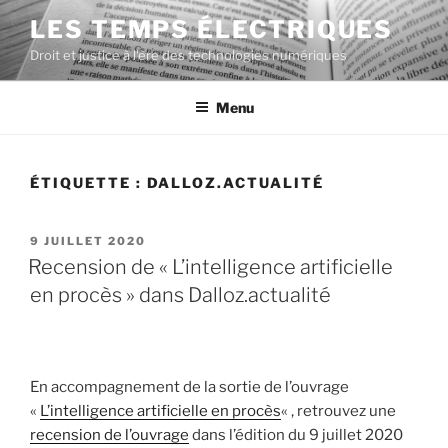
Aller
LES TEMPS ÉLECTRIQUES
au
Droit et justice à l'ère des technologies numériques
contenu
principal
Menu
ÉTIQUETTE :
DALLOZ.ACTUALITÉ
PUBLIÉ
9 JUILLET 2020
LE
Recension de « L’intelligence artificielle
en procès » dans Dalloz.actualité
En accompagnement de la sortie de l’ouvrage
«
L’intelligence artificielle en procès
« , retrouvez une
recension de l’ouvrage
dans l’édition du 9 juillet 2020