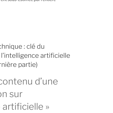
chnique : clé du
intelligence artificielle
nière partie)
ment
e contenu d’une
ce
on sur
 artificielle »