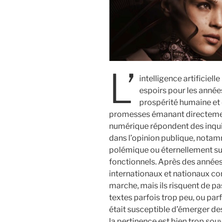
L’
intelligence artificiell
espoirs pour les années
prospérité humaine et 
promesses émanant directement
numérique répondent des inquié
dans l’opinion publique, notam
polémique ou éternellement sur
fonctionnels. Après des années
internationaux et nationaux c
marche, mais ils risquent de pa
textes parfois trop peu, ou parf
était susceptible d’émerger des
la pertinence est bien trop sou