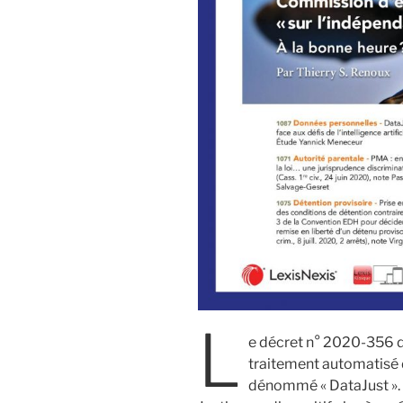
L
e décret n° 2020-356 
traitement automatisé 
dénommé « DataJust ». P