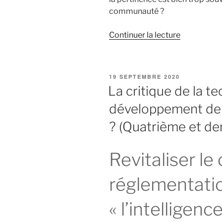
communauté ?
de
Continuer la lecture
« La
critique
de
PUBLIÉ
19 SEPTEMBRE 2020
la
LE
La critique de la te
technique
développement de l’
:
clé
? (Quatrième et der
du
développe
Revitaliser l
de
l’intelligen
artificielle
réglementati
? »
« l’intelligence