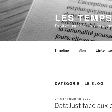
Aller
au
LES TEMPS
contenu
principal
Droit et justice à l'ère des te
Timeline
Blog
L’intellig
CATÉGORIE :
LE BLOG
PUBLIÉ
24 SEPTEMBRE 2020
LE
DataJust face aux d