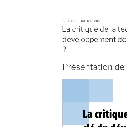
PUBLIÉ
19 SEPTEMBRE 2020
LE
La critique de la te
développement de l’
?
Présentation de 