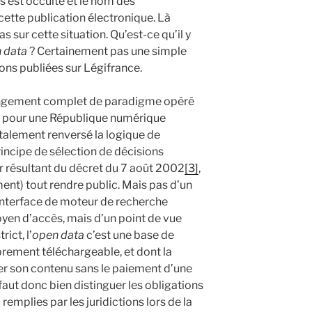
s est occulté et le nom des
ette publication électronique. Là
s sur cette situation. Qu’est-ce qu’il y
 data
? Certainement pas une simple
ns publiées sur Légifrance.
angement complet de paradigme opéré
 loi pour une République numérique
otalement renversé la logique de
rincipe de sélection de décisions
er résultant du décret du 7 août 2002
[3]
,
ent) tout rendre public. Mais pas d’un
 interface de moteur de recherche
n d’accès, mais d’un point de vue
ict, l’
open data
c’est une base de
brement téléchargeable, et dont la
er son contenu sans le paiement d’une
faut donc bien distinguer les obligations
remplies par les juridictions lors de la