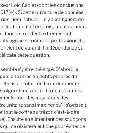
sseur Loïc Cadiet (dont les conclusions
2017
[4]
). Si cette ouverture de données
non-nominatives, il n’y aurait guère de
és de traitement et de croisement de noms
e de données rendent extrêmement
 qu’il s’agisse de noms de professionnels,
convient de garantir l’indépendance et
délicate cette question.
t semble s’y être mélangé. D’abord la
publicité et les objectifs propres de
préhension totale du terme lui-même
es algorithmes de traitement, d’autres
primer le nom des magistrats des
e unitaire sans imaginer qu’il s’agissait
r tout le coffre au trésor, c’est-à-dire
e). Ensuite en alimentant des soupçons
s qui ne résisteraient que pour éviter de