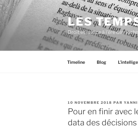
Aller
au
LES TEMP
contenu
principal
Droit et justice à l'ère des te
Timeline
Blog
L’intellig
PUBLIÉ
10 NOVEMBRE 2018
PAR
YANN
LE
Pour en finir avec 
data des décisions 