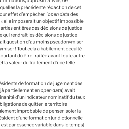
affirmations, approximatives, de
squelles la précédente rédaction de cet
 pour effet d’empêcher l’
open data
des
 « elle imposerait un objectif impossible
parties entières des décisions de justice
e qui rendrait les décisions de justice
Il était question d’au moins pseudonymiser
ymiser ! Tout cela a habilement occulté
pourtant dû être traitée avant toute autre
et la valeur du traitement d’une telle
résidents de formation de jugement des
éjà partiellement en
open data
) avait
inanité d’un indicateur nominatif du taux
ligations de quitter le territoire
seulement improbable de penser isoler la
ésident d’une formation juridictionnelle
 est par essence variable dans le temps)