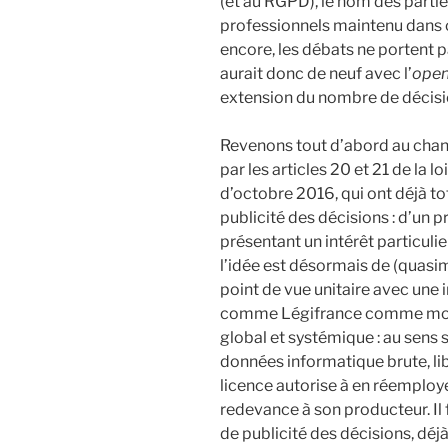
(et au RGPD), le nom des partie
professionnels maintenu dans c
encore, les débats ne portent pa
aurait donc de neuf avec l’
open
extension du nombre de décisio
Revenons tout d’abord au ch
par les articles 20 et 21 de la
d’octobre 2016, qui ont déjà t
publicité des décisions : d’un p
présentant un intérêt particuli
l’idée est désormais de (quasim
point de vue unitaire avec une
comme Légifrance comme moye
global et systémique : au sens str
données informatique brute, li
licence autorise à en réemploy
redevance à son producteur. Il 
de publicité des décisions, déjà 