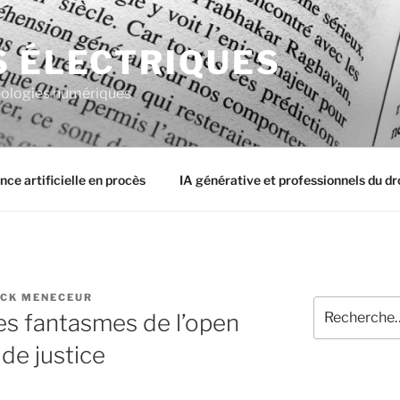
S ÉLECTRIQUES
chnologies numériques
ence artificielle en procès
IA générative et professionnels du dr
ICK MENECEUR
Recherche
les fantasmes de l’open
pour
:
de justice