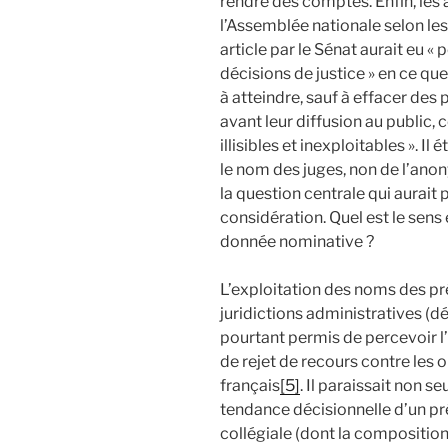
rendre des comptes. Enfin, les 
l’Assemblée nationale selon le
article par le Sénat aurait eu «
décisions de justice » en ce que
à atteindre, sauf à effacer des 
avant leur diffusion au public, c
illisibles et inexploitables ». 
le nom des juges, non de l’anon
la question centrale qui aurait 
considération. Quel est le sens 
donnée nominative ?
L’exploitation des noms des p
juridictions administratives (d
pourtant permis de percevoir l’
de rejet de recours contre les ob
français
[5]
. Il paraissait non 
tendance décisionnelle d’un pr
collégiale (dont la composition