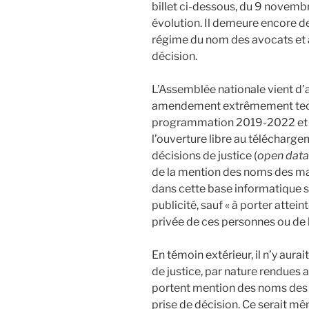
billet ci-dessous, du 9 novemb
évolution. Il demeure encore des
régime du nom des avocats et 
décision.
L’Assemblée nationale vient d
amendement extrêmement techniq
programmation 2019-2022 et de
l’ouverture libre au télécharg
décisions de justice (
open data
de la mention des noms des mag
dans cette base informatique s
publicité, sauf « à porter attein
privée de ces personnes ou de 
En témoin extérieur, il n’y aurai
de justice, par nature rendues 
portent mention des noms des 
prise de décision. Ce serait m