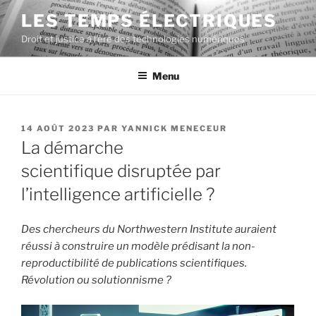
Aller
LES TEMPS ÉLECTRIQUES
au
Droit et justice à l'ère des technologies numériques
contenu
principal
Menu
PUBLIÉ
14 AOÛT 2023
PAR
YANNICK MENECEUR
LE
La démarche
scientifique disruptée par
l’intelligence artificielle ?
Des chercheurs du Northwestern Institute auraient
réussi à construire un modèle prédisant la non-
reproductibilité de publications scientifiques.
Révolution ou solutionnisme ?