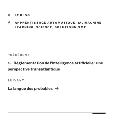
CATÉGORIES
LE BLOG
ÉTIQUETTES
APPRENTISSAGE AUTOMATIQUE
,
IA
,
MACHINE
LEARNING
,
SCIENCE
,
SOLUTIONNISME
Navigation
Article
PRÉCÉDENT
de
précédent
Réglementation de l’intelligence artificielle : une
l’article
perspective transatlantique
Article
SUIVANT
suivant
La langue des probables