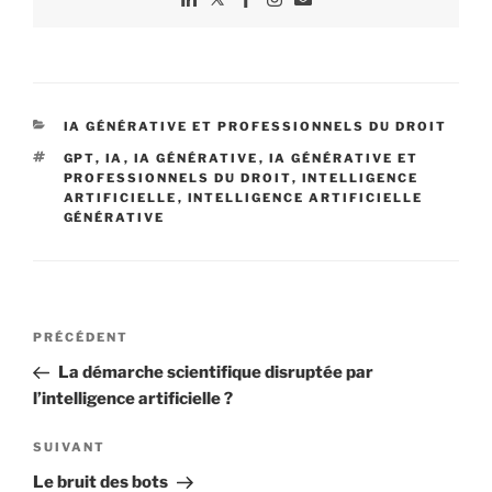
CATÉGORIES
IA GÉNÉRATIVE ET PROFESSIONNELS DU DROIT
ÉTIQUETTES
GPT
,
IA
,
IA GÉNÉRATIVE
,
IA GÉNÉRATIVE ET
PROFESSIONNELS DU DROIT
,
INTELLIGENCE
ARTIFICIELLE
,
INTELLIGENCE ARTIFICIELLE
GÉNÉRATIVE
Navigation
Article
PRÉCÉDENT
de
précédent
La démarche scientifique disruptée par
l’article
l’intelligence artificielle ?
Article
SUIVANT
suivant
Le bruit des bots