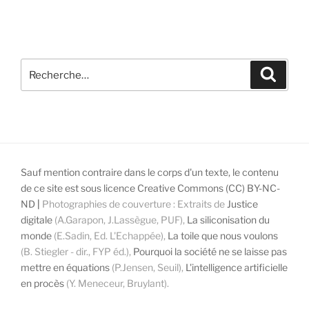
Recherche
Recher
pour
:
Sauf mention contraire dans le corps d'un texte, le contenu
de ce site est sous licence Creative Commons (CC) BY-NC-
ND
|
Photographies de couverture : Extraits de
Justice
digitale
(A.Garapon, J.Lassègue, PUF),
La siliconisation du
monde
(E.Sadin, Ed. L'Echappée),
La toile que nous voulons
(B. Stiegler - dir., FYP éd.),
Pourquoi la société ne se laisse pas
mettre en équations
(P.Jensen, Seuil),
L'intelligence artificielle
en procès
(Y. Meneceur, Bruylant).