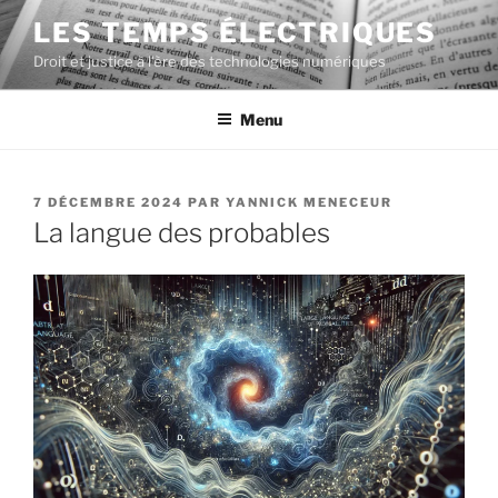
Aller
LES TEMPS ÉLECTRIQUES
au
Droit et justice à l'ère des technologies numériques
contenu
principal
Menu
PUBLIÉ
7 DÉCEMBRE 2024
PAR
YANNICK MENECEUR
LE
La langue des probables